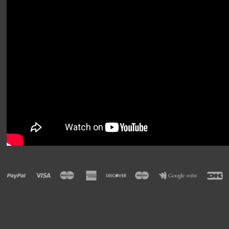
KURV
BESTIL
TILBUD
PROFIL
VILKÅR
SØGNING
KUNDECENTER
FAVORIT
KONTAKT OS