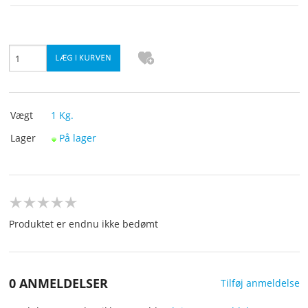
KURV
BESTIL
TILBUD
Vægt
1
Kg.
PROFIL
Lager
På lager
VILKÅR
SØGNING
Produktet er endnu ikke bedømt
KUNDECENTER
FAVORIT
0 ANMELDELSER
Tilføj anmeldelse
KONTAKT OS