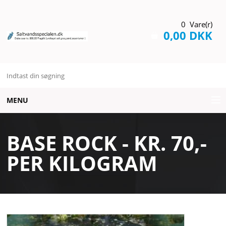
0 Vare(r)
0,00 DKK
MENU
AQUARIUMS
BASE ROCK - KR. 70,-
BELYSNING
PER KILOGRAM
BRANDS
DIVERSE
FODER