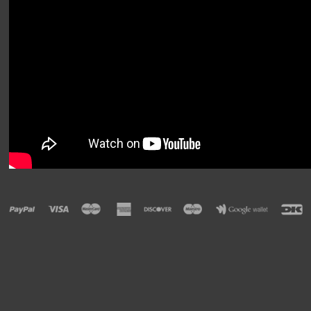
LEVENDE STEN, GRUS
PUMPER
SALT
SKUMMER
SOMMER TILBUD-ALLE VARMESTOK - MINUS 50%
TEST UDSTYRE
TILSÆTNINGER
UV-C BELYSNING
FORSIDE