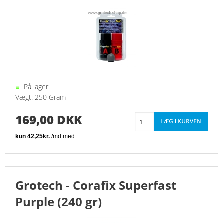
KURV
BESTIL
TILBUD
På lager
PROFIL
Vægt: 250 Gram
169,00 DKK
VILKÅR
SØGNING
KUNDECENTER
Grotech - Corafix Superfast
FAVORIT
Purple (240 gr)
KONTAKT OS