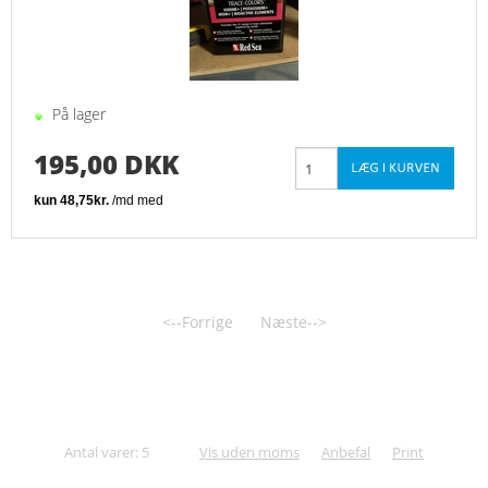
På lager
195,00 DKK
<--Forrige
Næste-->
Antal varer: 5
Vis uden moms
Anbefal
Print