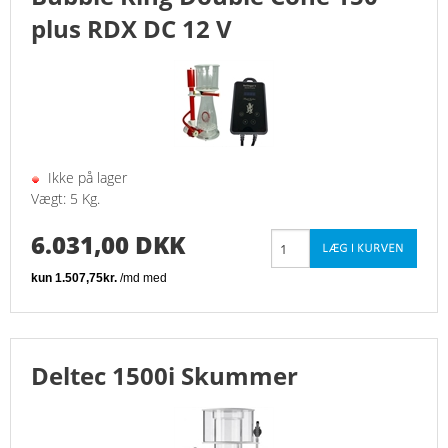
plus RDX DC 12 V
LEVENDE STEN, GRUS
PUMPER
SALT
Ikke på lager
SKUMMER
Vægt: 5 Kg.
6.031,00 DKK
SOMMER TILBUD-ALLE VARMESTOK - MINUS 50%
TEST UDSTYRE
TILSÆTNINGER
Deltec 1500i Skummer
UV-C BELYSNING
FORSIDE