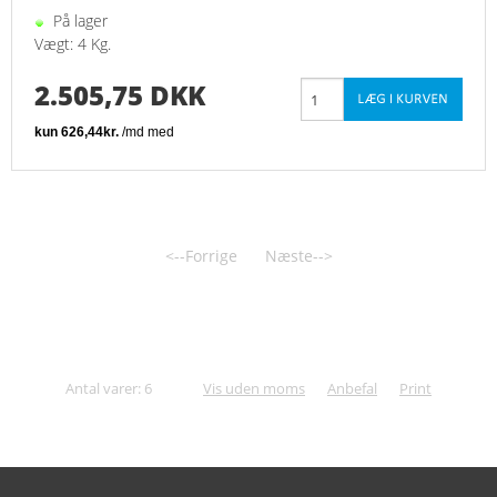
På lager
Vægt: 4 Kg.
2.505,75 DKK
<--Forrige
Næste-->
Antal varer: 6
Vis uden moms
Anbefal
Print