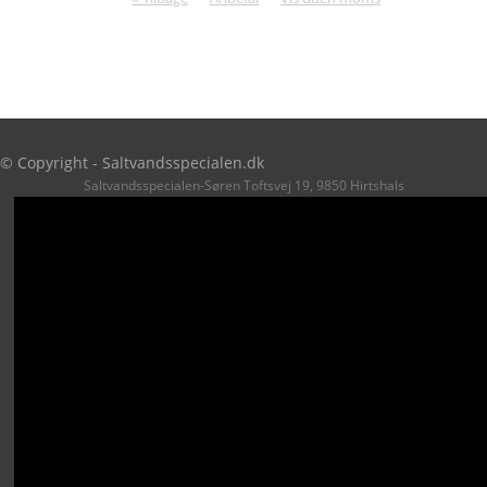
© Copyright - Saltvandsspecialen.dk
Saltvandsspecialen-Søren Toftsvej 19, 9850 Hirtshals