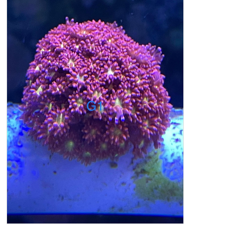
LEVENDE STEN, GRUS
PUMPER
SALT
SKUMMER
SOMMER TILBUD-ALLE VARMESTOK - MINUS 50%
TEST UDSTYRE
TILSÆTNINGER
UV-C BELYSNING
FORSIDE