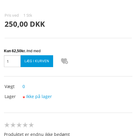
KURV
Pris ved
1
Stk
250,00 DKK
BESTIL
TILBUD
PROFIL
VILKÅR
SØGNING
Vægt
0
Lager
Ikke på lager
KUNDECENTER
FAVORIT
KONTAKT OS
Produktet er endnu ikke bedømt