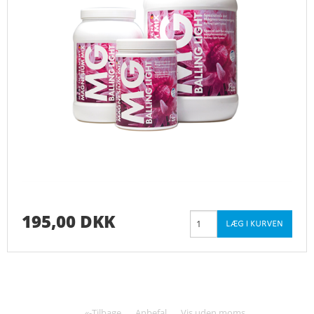
195,00 DKK
«-Tilbage
Anbefal
Vis uden moms