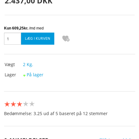
2.437,00 DKK
KURV
BESTIL
TILBUD
PROFIL
Vægt
2
Kg.
VILKÅR
Lager
På lager
SØGNING
KUNDECENTER
Bedømmelse: 3.25 ud af 5 baseret på
12
stemmer
FAVORIT
KONTAKT OS