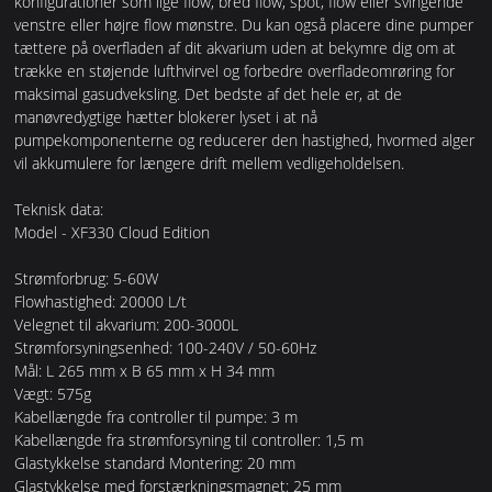
konfigurationer som lige flow, bred flow, spot, flow eller svingende
venstre eller højre flow mønstre. Du kan også placere dine pumper
tættere på overfladen af dit akvarium uden at bekymre dig om at
trække en støjende lufthvirvel og forbedre overfladeomrøring for
maksimal gasudveksling. Det bedste af det hele er, at de
manøvredygtige hætter blokerer lyset i at nå
pumpekomponenterne og reducerer den hastighed, hvormed alger
vil akkumulere for længere drift mellem vedligeholdelsen.
Teknisk data:
Model - XF330 Cloud Edition
Strømforbrug: 5-60W
Flowhastighed: 20000 L/t
Velegnet til akvarium: 200-3000L
Strømforsyningsenhed: 100-240V / 50-60Hz
Mål: L 265 mm x B 65 mm x H 34 mm
Vægt: 575g
Kabellængde fra controller til pumpe: 3 m
Kabellængde fra strømforsyning til controller: 1,5 m
Glastykkelse standard Montering: 20 mm
Glastykkelse med forstærkningsmagnet: 25 mm