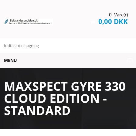
0 Vare(r)
0,00 DKK
MENU
AQUARIUMS
MAXSPECT GYRE 330
BELYSNING
CLOUD EDITION -
BRANDS
STANDARD
DIVERSE
FODER