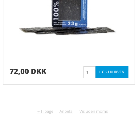
72,00 DKK
«-Tilbage
Anbefal
Vis uden moms