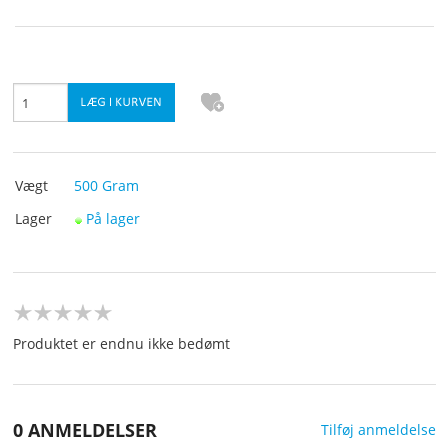
KURV
BESTIL
TILBUD
PROFIL
Vægt
500
Gram
Lager
På lager
VILKÅR
SØGNING
KUNDECENTER
Produktet er endnu ikke bedømt
FAVORIT
0 ANMELDELSER
Tilføj anmeldelse
KONTAKT OS