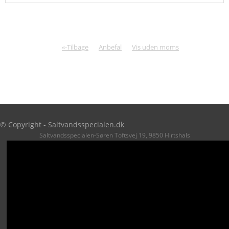
«-Tilbage
Anbefal
Vis uden moms
© Copyright - Saltvandsspecialen.dk
Saltvandsspecialen-Søren Toftsvej 19, 9850 Hirtshals