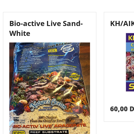
Bio-active Live Sand-
KH/AIK
White
60,00 