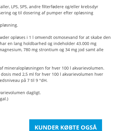
aller, LPS, SPS, andre filterfødere og/eller krebsdyr
sering og til dosering af pumper efter opløsning
opløsning.
Powder opløses i 1 l omvendt osmosevand for at skabe den
 har en lang holdbarhed og indeholder 43.000 mg
magnesium, 780 mg strontium og 34 mg jod samt alle
af mineralopløsningen for hver 100 l akvarievolumen.
dosis med 2,5 ml for hver 100 l akvarievolumen hver
edsniveau på 7 til 9 °dH.
varievolumen dagligt.
gal.)
KUNDER KØBTE OGSÅ