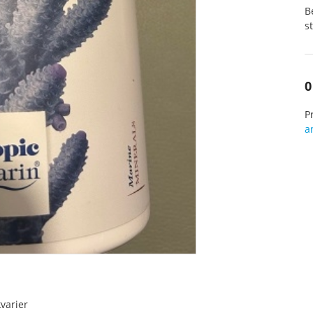
B
s
0
P
a
varier