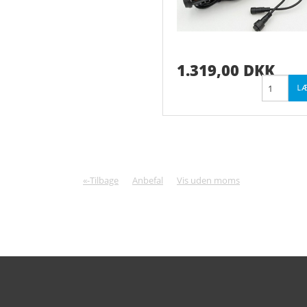
1.319,00 DKK
«-Tilbage
Anbefal
Vis uden moms