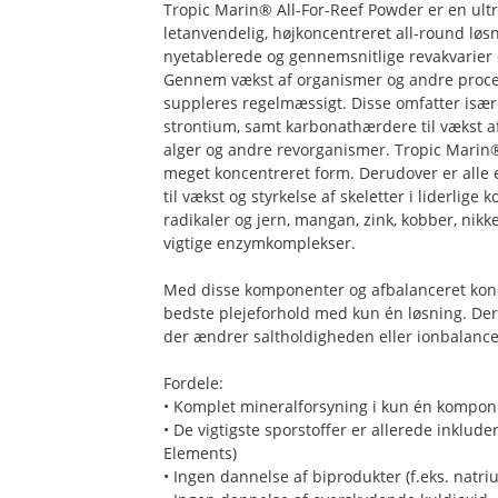
Tropic Marin® All-For-Reef Powder er en ul
letanvendelig, højkoncentreret all-round løsni
nyetablerede og gennemsnitlige revakvarier 
Gennem vækst af organismer og andre process
suppleres regelmæssigt. Disse omfatter isæ
strontium, samt karbonathærdere til vækst af
alger og andre revorganismer. Tropic Marin®
meget koncentreret form. Derudover er alle es
til vækst og styrkelse af skeletter i liderlige 
radikaler og jern, mangan, zink, kobber, nikk
vigtige enzymkomplekser.
Med disse komponenter og afbalanceret konc
bedste plejeforhold med kun én løsning. Der e
der ændrer saltholdigheden eller ionbalance
Fordele:
• Komplet mineralforsyning i kun én kompon
• De vigtigste sporstoffer er allerede inklud
Elements)
• Ingen dannelse af biprodukter (f.eks. natr