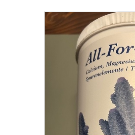
Nyos
Orph
Red 
Tropi
Tunz