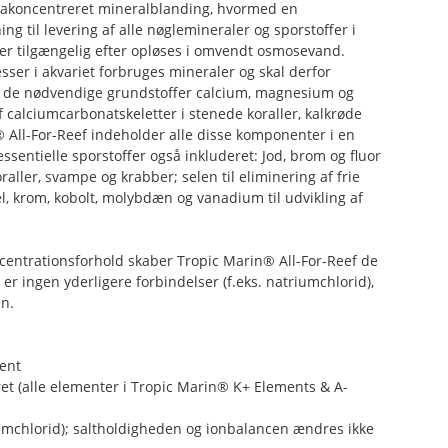
trakoncentreret mineralblanding, hvormed en
ng til levering af alle nøglemineraler og sporstoffer i
er tilgængelig efter opløses i omvendt osmosevand.
er i akvariet forbruges mineraler og skal derfor
r de nødvendige grundstoffer calcium, magnesium og
 calciumcarbonatskeletter i stenede koraller, kalkrøde
 All-For-Reef indeholder alle disse komponenter i en
sentielle sporstoffer også inkluderet: Jod, brom og fluor
koraller, svampe og krabber; selen til eliminering af frie
el, krom, kobolt, molybdæn og vanadium til udvikling af
entrationsforhold skaber Tropic Marin® All-For-Reef de
r ingen yderligere forbindelser (f.eks. natriumchlorid),
n.
ent
eret (alle elementer i Tropic Marin® K+ Elements & A-
iumchlorid); saltholdigheden og ionbalancen ændres ikke