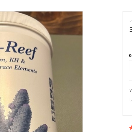
P
ek LED
Sea
c Marin
a
V
L