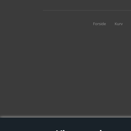
Forside
Kurv
Saltvandsspecialen-Søren Toftsvej 19