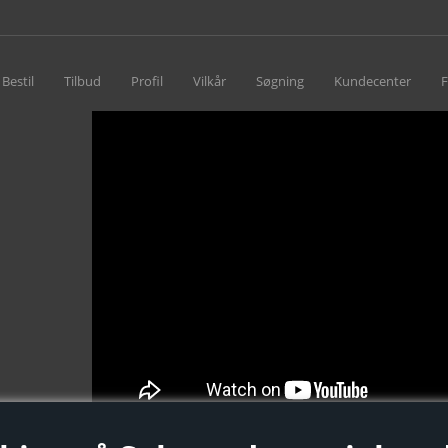
Bestil
Tilbud
Profil
Vilkår
Søgning
Kundecenter
F
, 9850 Hirtshals