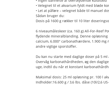
• Ingen dannelse af overskydende kuldioxid
• Velegnet til et akvarium fyldt med bløde kor
• Let at påføre – velegnet både til manuel do
Sådan bruger du:
Dosis på 1600 g rækker til 10 liter doserings
6 niveaumåleskeer (ca. 160 g) All-For-Reef 
flydende mineralblanding. Denne opløsning
calcium, 6.000° carbonathærdere, 1.900 mg 
andre vigtige sporstoffer.
Du kan nu starte med daglige doser på 5 ml 
Overvåg karbonathårdheden, øg den daglige 
uge, indtil du når et konstant karbonathårdh
Maksimal dosis: 25 ml opløsning pr. 100 l ak
Indholder:16.600 g / 3,6 lbs. dåse (10l/2,6 US-