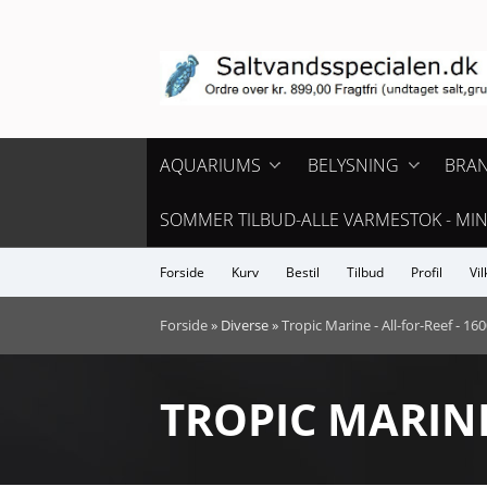
AQUARIUMS
BELYSNING
BRA
Freskvand
Aqua Illumination
Aqua 
SOMMER TILBUD-ALLE VARMESTOK - MI
Saltvands
-Nemo/Extreme Series 
Aqua
Forside
Kurv
Bestil
Tilbud
Profil
Vil
Orphek LED
Cari
Forside
»
Diverse
»
Tropic Marine - All-for-Reef - 160
D-D 
TROPIC MARINE 
Faun
Maxs