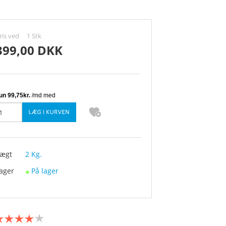
Maxspect Gyre 300 Serier
ris ved
1
Stk
Maxspect Jump
399,00 DKK
ægt
2
Kg.
ager
På lager