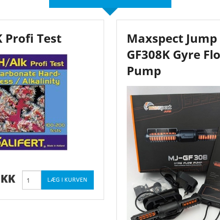
 Profi Test
Maxspect Jump 
GF308K Gyre Fl
Pump
DKK