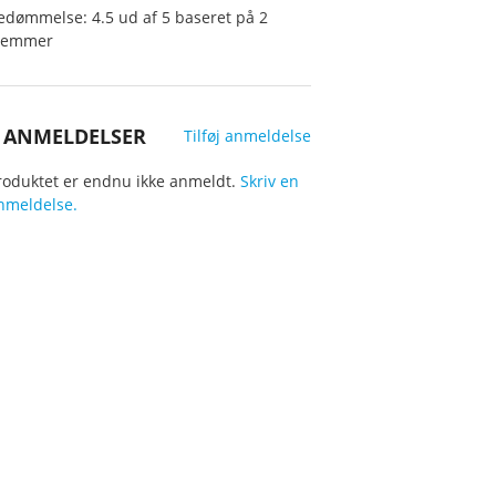
edømmelse: 4.5 ud af 5 baseret på
2
temmer
 ANMELDELSER
Tilføj anmeldelse
roduktet er endnu ikke anmeldt.
Skriv en
nmeldelse.